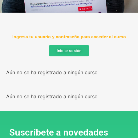
Mis cursos y
Talleres
Ingresa tu usuario y contraseña para acceder al curso
Iniciar sesión
Mejora tus habilidades creativas con
excelentes cursos
Aún no se ha registrado a ningún curso
Aún no se ha registrado a ningún curso
Suscríbete a novedades