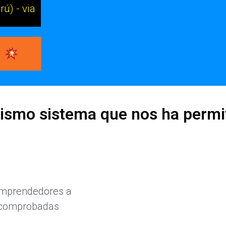
ú) - via
a
ismo sistema que nos ha permi
 emprendedores a
s comprobadas